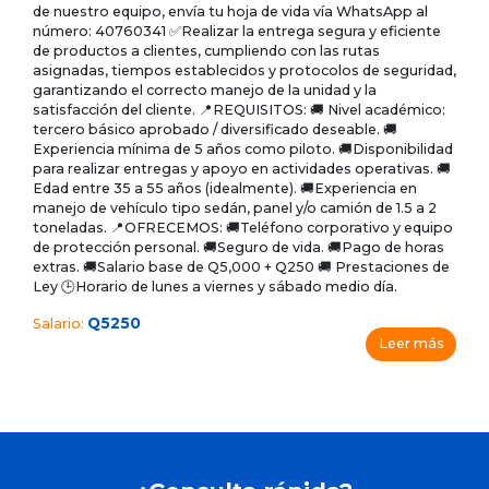
de nuestro equipo, envía tu hoja de vida vía WhatsApp al
número: 40760341 ✅Realizar la entrega segura y eficiente
de productos a clientes, cumpliendo con las rutas
asignadas, tiempos establecidos y protocolos de seguridad,
garantizando el correcto manejo de la unidad y la
satisfacción del cliente. 📍REQUISITOS: 🚚 Nivel académico:
tercero básico aprobado / diversificado deseable. 🚚
Experiencia mínima de 5 años como piloto. 🚚Disponibilidad
para realizar entregas y apoyo en actividades operativas. 🚚
Edad entre 35 a 55 años (idealmente). 🚚Experiencia en
manejo de vehículo tipo sedán, panel y/o camión de 1.5 a 2
toneladas. 📍OFRECEMOS: 🚚Teléfono corporativo y equipo
de protección personal. 🚚Seguro de vida. 🚚Pago de horas
extras. 🚚Salario base de Q5,000 + Q250 🚚 Prestaciones de
Ley 🕒Horario de lunes a viernes y sábado medio día.
Q5250
Salario:
Leer más