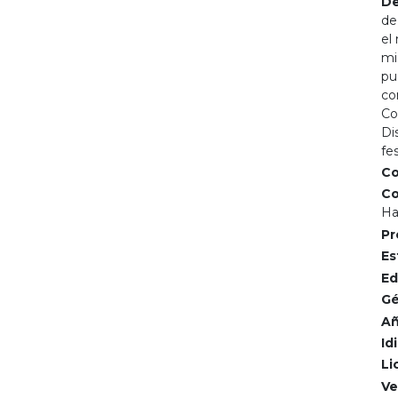
De
de
el
mi
pu
co
Co
Di
fe
Co
Co
Ha
Pr
Es
Ed
Gé
Añ
Id
Li
Ve