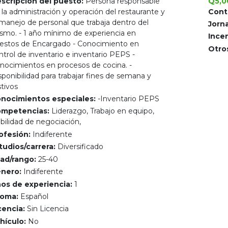
scripción del puesto:
Persona responsable
Q5,0
 la administración y operación del restaurante y
Cont
 manejo de personal que trabaja dentro del
Jorn
smo. - 1 año mínimo de experiencia en
Incen
estos de Encargado - Conocimiento en
Otros
ntrol de inventario e inventario PEPS -
nocimientos en procesos de cocina. -
sponibilidad para trabajar fines de semana y
stivos
nocimientos especiales:
-Inventario PEPS
mpetencias:
Liderazgo, Trabajo en equipo,
bilidad de negociación,
ofesión:
Indiferente
tudios/carrera:
Diversificado
ad/rango:
25-40
nero:
Indiferente
os de experiencia:
1
ioma:
Español
cencia:
Sin Licencia
hículo:
No