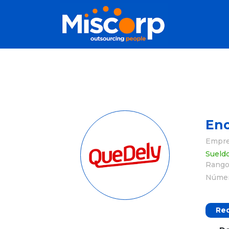
Enc
Empres
Sueld
Rango 
Númer
Re