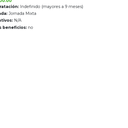
00.00
ratación:
Indefinido (mayores a 9 meses)
ada:
Jornada Mixta
tivos:
N/A
 beneficios:
no