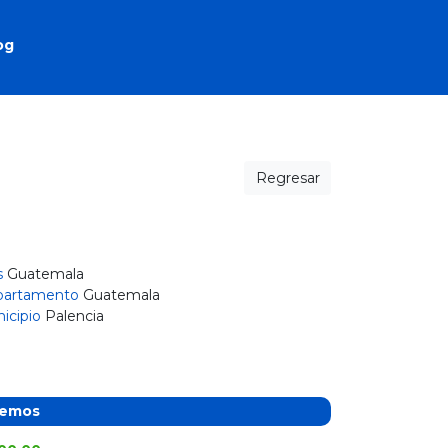
og
Regresar
s
Guatemala
artamento
Guatemala
icipio
Palencia
cemos