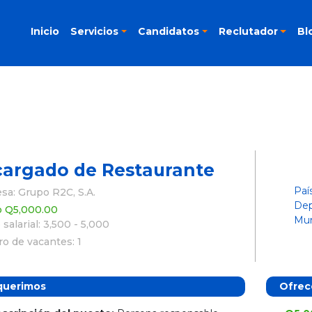
Inicio
Servicios
Candidatos
Reclutador
Bl
argado de Restaurante
Paí
a: Grupo R2C, S.A.
Dep
o Q5,000.00
Mun
salarial: 3,500 - 5,000
o de vacantes: 1
querimos
Ofre